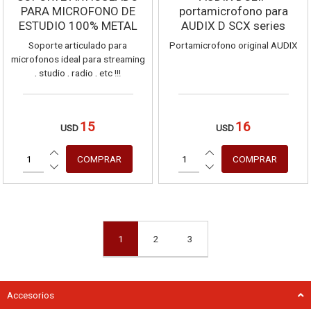
PARA MICROFONO DE
portamicrofono para
ESTUDIO 100% METAL
AUDIX D SCX series
A133 A131 ADX51
Soporte articulado para
Portamicrofono original AUDIX
microfonos ideal para streaming
, studio , radio , etc !!!
15
16
USD
USD
1
2
3
Accesorios