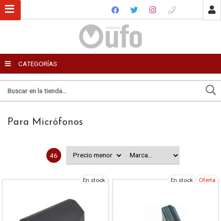
USUARIO
CATEGORÍAS
Recordar datos
Ingresar
Para Micrófonos
Olvidé mi clave
Registro
46
En stock
En stock
Oferta
Enviar por email
Para