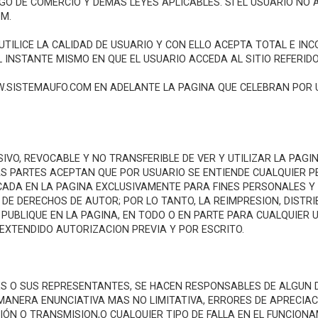
IGO DE COMERCIO Y DEMAS LEYES APLICABLES. SI EL USUARIO NO
M.
UTILICE LA CALIDAD DE USUARIO Y CON ELLO ACEPTA TOTAL E I
 INSTANTE MISMO EN QUE EL USUARIO ACCEDA AL SITIO REFERIDO
W.SISTEMAUFO.COM EN ADELANTE LA PAGINA QUE CELEBRAN POR U
SIVO, REVOCABLE Y NO TRANSFERIBLE DE VER Y UTILIZAR LA PAG
AS PARTES ACEPTAN QUE POR USUARIO SE ENTIENDE CUALQUIER PE
CADA EN LA PAGINA EXCLUSIVAMENTE PARA FINES PERSONALES Y 
L DE DERECHOS DE AUTOR; POR LO TANTO, LA REIMPRESION, DIST
PUBLIQUE EN LA PAGINA, EN TODO O EN PARTE PARA CUALQUIER
 EXTENDIDO AUTORIZACION PREVIA Y POR ESCRITO.
viar por email
ara
LES O SUS REPRESENTANTES, SE HACEN RESPONSABLES DE ALGUN 
 MANERA ENUNCIATIVA MAS NO LIMITATIVA, ERRORES DE APRECIAC
ÓN O TRANSMISION,O CUALQUIER TIPO DE FALLA EN EL FUNCIONAM