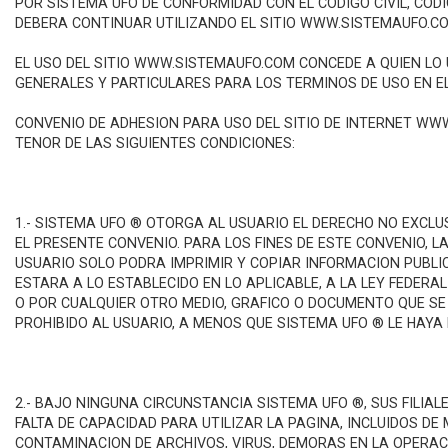
POR SISTEMA UFO DE CONFORMIDAD CON EL CODIGO CIVIL, COD
DEBERA CONTINUAR UTILIZANDO EL SITIO WWW.SISTEMAUFO.CO
EL USO DEL SITIO WWW.SISTEMAUFO.COM CONCEDE A QUIEN LO 
GENERALES Y PARTICULARES PARA LOS TERMINOS DE USO EN EL
CONVENIO DE ADHESION PARA USO DEL SITIO DE INTERNET WW
TENOR DE LAS SIGUIENTES CONDICIONES:
1.- SISTEMA UFO ® OTORGA AL USUARIO EL DERECHO NO EXCLU
EL PRESENTE CONVENIO. PARA LOS FINES DE ESTE CONVENIO, L
USUARIO SOLO PODRA IMPRIMIR Y COPIAR INFORMACION PUBLI
ESTARA A LO ESTABLECIDO EN LO APLICABLE, A LA LEY FEDERA
O POR CUALQUIER OTRO MEDIO, GRAFICO O DOCUMENTO QUE SE 
PROHIBIDO AL USUARIO, A MENOS QUE SISTEMA UFO ® LE HAYA
En
P
2.- BAJO NINGUNA CIRCUNSTANCIA SISTEMA UFO ®, SUS FILIA
FALTA DE CAPACIDAD PARA UTILIZAR LA PAGINA, INCLUIDOS DE
CONTAMINACION DE ARCHIVOS, VIRUS, DEMORAS EN LA OPERACI