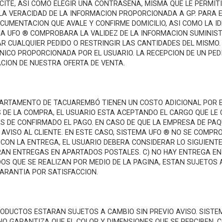
ICITE, ASI COMO ELEGIR UNA CONTRASEÑA, MISMA QUE LE PERMI
LA VERACIDAD DE LA INFORMACION PROPORCIONADA A GP. PARA E
UMENTACION QUE AVALE Y CONFIRME DOMICILIO, ASI COMO LA ID
MA UFO ® COMPROBARA LA VALIDEZ DE LA INFORMACION SUMINIST
R CUALQUIER PEDIDO O RESTRINGIR LAS CANTIDADES DEL MISMO.
ICO PROPORCIONADA POR EL USUARIO. LA RECEPCION DE UN PEDI
CION DE NUESTRA OFERTA DE VENTA.
ARTAMENTO DE TACUAREMBÓ TIENEN UN COSTO ADICIONAL POR EN
DE LA COMPRA, EL USUARIO ESTA ACEPTANDO EL CARGO QUE LE 
UES DE CONFIRMADO EL PAGO. EN CASO DE QUE LA EMPRESA DE PA
AVISO AL CLIENTE. EN ESTE CASO, SISTEMA UFO ® NO SE COMPR
N LA ENTREGA, EL USUARIO DEBERA CONSIDERAR LO SIGUIENTE: 
AN ENTREGAS EN APARTADOS POSTALES. C) NO HAY ENTREGA EN D
S QUE SE REALIZAN POR MEDIO DE LA PAGINA, ESTAN SUJETOS A
GARANTIA POR SATISFACCION.
 PRODUCTOS ESTARAN SUJETOS A CAMBIO SIN PREVIO AVISO. SIST
NO GARANTIZA QUE EL COLOR Y DIMENSIONES QUE SE PERCIBEN, 