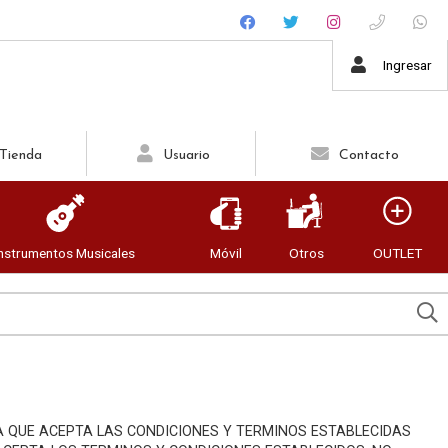
USUARIO
Ingresar
Tienda
Usuario
Contacto
Recordar datos
Ingresar
Instrumentos Musicales
Móvil
Otros
OUTLET
Olvidé mi clave
Registro
A QUE ACEPTA LAS CONDICIONES Y TERMINOS ESTABLECIDAS