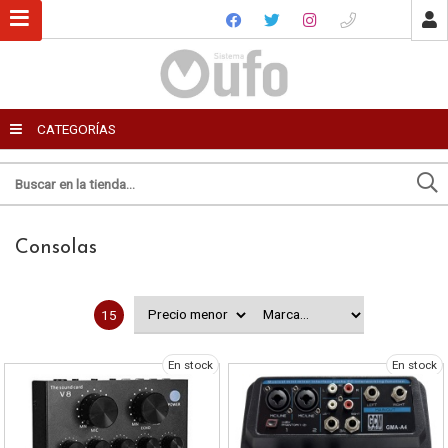
USUARIO
CATEGORÍAS
Recordar datos
Ingresar
Consolas
Olvidé mi clave
Registro
15
En stock
En stock
Enviar por email
Para