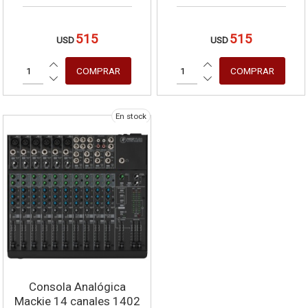
XENYX, ecualizador británico,
procesador multiefectos de 24
515
515
USD
USD
bits e interfaz USB/audio.
En stock
Consola Analógica
Mackie 14 canales 1402