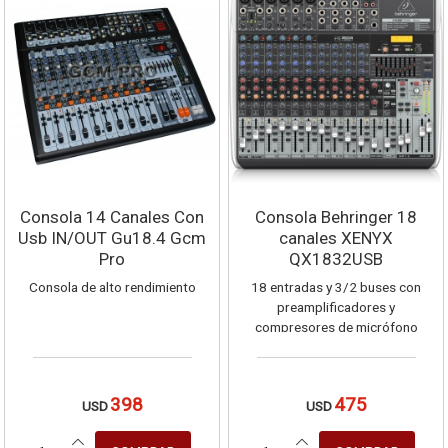
Consola 14 Canales Con
Consola Behringer 18
Usb IN/OUT Gu18.4 Gcm
canales XENYX
Pro
QX1832USB
Consola de alto rendimiento
18 entradas y 3/2 buses con
preamplificadores y
compresores de micrófono
XENYX, procesador
multiefectos Klark Teknik,
opción inalámbrica e interfaz
398
475
USD
USD
USB/audio.