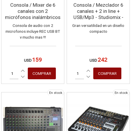
Consola / Mixer de 6
Consola / Mezclador 6
canales con 2
canales + 2 in line +
micrófonos inalámbricos
USB/Mp3 - Studiomix -
+ Bluetooth + USB
1002FX
Consola de audio con 2
Gran versatilidad en un diseño
Play/Rec GMA-06P
microfonos incluye REC USB BT
compacto
y mucho mas !!!
159
242
USD
USD
En stock
En stock