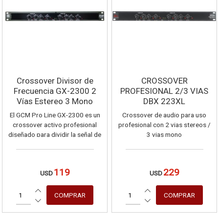
Crossover Divisor de
CROSSOVER
Frecuencia GX-2300 2
PROFESIONAL 2/3 VIAS
Vías Estereo 3 Mono
DBX 223XL
El GCM Pro Line GX-2300 es un
Crossover de audio para uso
crossover activo profesional
profesional con 2 vias stereos /
diseñado para dividir la señal de
3 vias mono
audio en diferentes rangos de
frecuencia, optimizando el
rendimiento de amplificadores y
119
229
USD
USD
sistemas de altavoces.