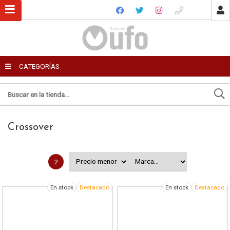
USUARIO
CATEGORÍAS
Recordar datos
Enviar por email
Para
Ingresar
Crossover
Olvidé mi clave
Registro
Mensaje
2
En stock
Destacado
En stock
Destacado