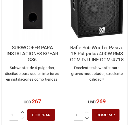
SUBWOOFER PARA
Bafle Sub Woofer Pasivo
INSTALACIONES KGEAR
18 Pulgadas 400W RMS
GS6
GCM DJ LINE GCM-4718
Subwoofer de 6 pulgadas,
Excelente sub woofer para
diseñado para uso en interiores,
graves moquetado , excelente
en instalaciones como tiendas,
calidad !!
restaurantes, hoteles, pubs,
bares y residencial.ideal para
uso con el sistema GF-82 y GA-
267
269
USD
USD
201