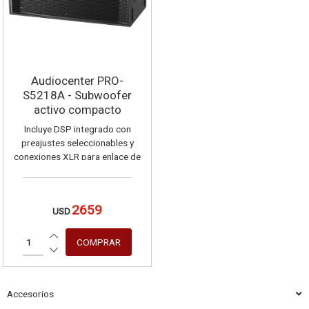
Audiocenter PRO-
S5218A - Subwoofer
activo compacto
controlado por DSP
Incluye DSP integrado con
preajustes seleccionables y
conexiones XLR para enlace de
señal.
2659
USD
Accesorios