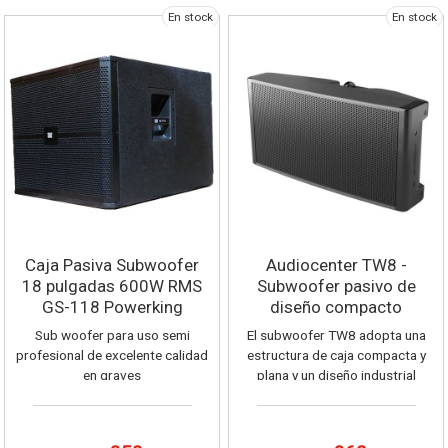
En stock
En stock
Caja Pasiva Subwoofer
Audiocenter TW8 -
18 pulgadas 600W RMS
Subwoofer pasivo de
GS-118 Powerking
diseño compacto
Sub woofer para uso semi
El subwoofer TW8 adopta una
profesional de excelente calidad
estructura de caja compacta y
en graves
plana y un diseño industrial
innovador, lo que le permite
adaptarse fácilmente a distintos
lugares y aplicaciones.