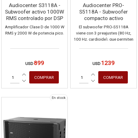
Audiocenter S3118A -
Audiocenter PRO-
Subwoofer activo 1000W
S5118A - Subwoofer
RMS controlado por DSP
compacto activo
controlado por DSP
Amplificador Clase D de 1000 W
El subwoofer PRO-S5118A
RMS y 2000 W de potencia pico.
viene con 3 preajustes (80 Hz,
100 Hz, cardioide), que permiten
a los usuarios cambiar con
flexibilidad según los distintos
escenarios de uso y estilos
899
1239
USD
USD
musicales.
En stock