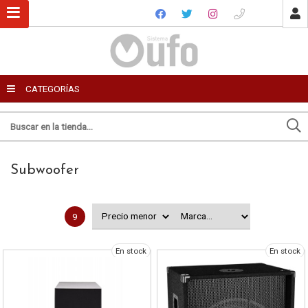
USUARIO
CATEGORÍAS
Recordar datos
Ingresar
Subwoofer
Enviar por email
Olvidé mi clave
Registro
9
Para
En stock
En stock
Mensaje