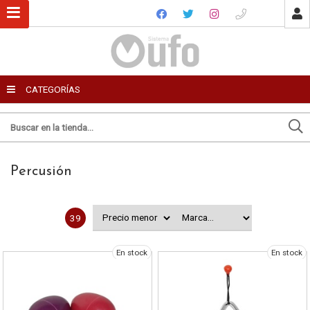
USUARIO
CATEGORÍAS
Recordar datos
Ingresar
Percusión
Olvidé mi clave
Registro
39
Enviar por email
En stock
En stock
Para