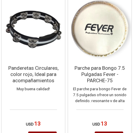
Panderetas Circulares,
Parche para Bongo 7.5
color rojo, Ideal para
Pulgadas Fever -
acompañamientos
PARCHE-75
rítmicos!
Muy buena calidad!
El parche para bongo Fever de
7.5 pulgadas ofrece un sonido
definido, resonante y de alta
durabilidad. Diseno clasico con
acabado en color blanco y el
logo oficial de la marca. Ideal
13
13
USD
USD
para reemplazo en bongos de
tamano correspondiente,