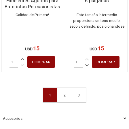
Excelentes Agudos para
6 pulgadas
Bateristas Percusionistas
Calidad de Primera!
Este tamaño intermedio
proporciona un tono medio,
seco y definido, posicionandose
de manera ideal entre los
modelos mas agudos y los mas
graves.
15
15
USD
USD
1
2
3
Accesorios