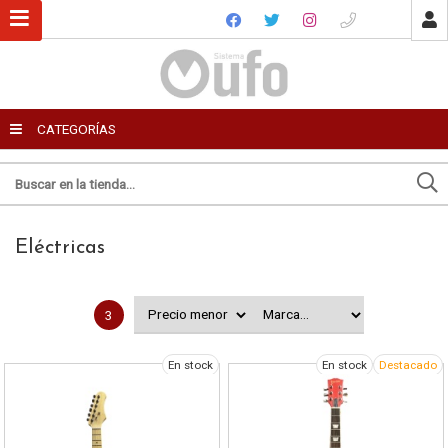
USUARIO
CATEGORÍAS
Recordar datos
Enviar por email
Ingresar
Eléctricas
Para
Olvidé mi clave
Registro
3
Mensaje
En stock
En stock
Destacado